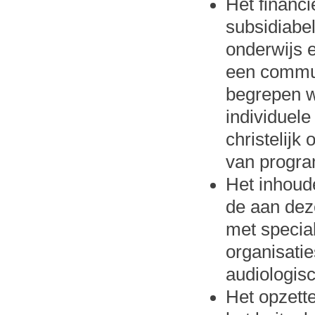
Het financi
subsidiabel
onderwijs 
een commun
begrepen w
individuele
christelijk
van progra
Het inhoude
de aan dez
met special
organisati
audiologisc
Het opzett