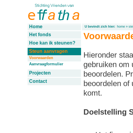
Home
U bevindt zich hier:
home
»
st
Voorwaard
Het fonds
Hoe kan ik steunen?
Steun aanvragen
Hieronder staa
Voorwaarden
gebruiken om u
Aanvraagformulier
beoordelen. Pr
Projecten
Contact
beoordelen of 
komt.
Doelstelling 