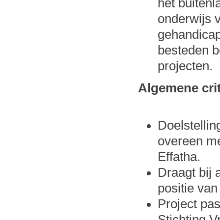
het buitenl
onderwijs 
gehandicapt
besteden b
projecten.
Algemene crit
Doelstelli
overeen me
Effatha.
Draagt bij 
positie van
Project pas
Stichting V